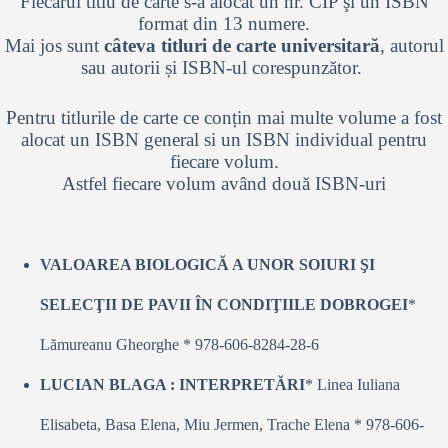
Fiecărui titlu de carte s-a alocat un nr. CIP şi un ISBN
format din 13 numere.
Mai jos sunt
câteva titluri de carte universitară
, autorul
sau autorii și ISBN-ul corespunzător.
Pentru titlurile de carte ce conțin mai multe volume a fost
alocat un ISBN general si un ISBN individual pentru
fiecare volum.
Astfel fiecare volum având două ISBN-uri
VALOAREA BIOLOGICĂ A UNOR SOIURI ŞI
SELECŢII DE PAVII ÎN CONDIŢIILE DOBROGEI
*
Lămureanu Gheorghe * 978-606-8284-28-6
LUCIAN BLAGA : INTERPRETĂRI
* Linea Iuliana
Elisabeta, Basa Elena, Miu Jermen, Trache Elena * 978-606-