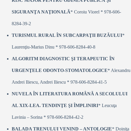
RISC MAJOR PENTRU ODINEA PUBLICĂ ŞI
SIGURANŢA NAŢIONALĂ
* Coroiu Viorel * 978-606-
8284-39-2
TURISMUL RURAL ÎN SUBCARPAŢII BUZĂULUI
*
Laurenţiu-Marius Dinu * 978-606-8284-40-8
ALGORITM DIAGNOSTIC ŞI TERAPEUTIC ÎN
URGENŢELE ODONTO-STOMATOLOGICE
* Alexandru
Andrei Iliescu, Andrei Iliescu * 978-606-8284-41-5
NUVELA ÎN LITERATURA ROMÂNĂ A SECOLULUI
AL XIX-LEA. TENDINŢE ŞI ÎMPLINIRI
* Leucuţa
Lavinia – Sorina * 978-606-8284-42-2
BALADA TRENULUI VENIND – ANTOLOGIE
* Doiniţa