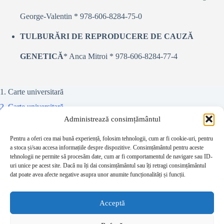
George-Valentin * 978-606-8284-75-0
TULBURĂRI DE REPRODUCERE DE CAUZĂ
GENETICĂ
* Anca Mitroi * 978-606-8284-77-4
1. Carte universitară
2. Carte universitară
Administrează consimțământul
Teze doctorat
Colectiv referenți
Pentru a oferi cea mai bună experiență, folosim tehnologii, cum ar fi cookie-uri, pentru
a stoca și/sau accesa informațiile despre dispozitive. Consimțământul pentru aceste
Juridic
tehnologii ne permite să procesăm date, cum ar fi comportamentul de navigare sau ID-
uri unice pe acest site. Dacă nu îți dai consimțământul sau îți retragi consimțământul
Beletristică
dat poate avea afecte negative asupra unor anumite funcționalități și funcții.
Contact
Despre editură
Acceptă
Prețuri