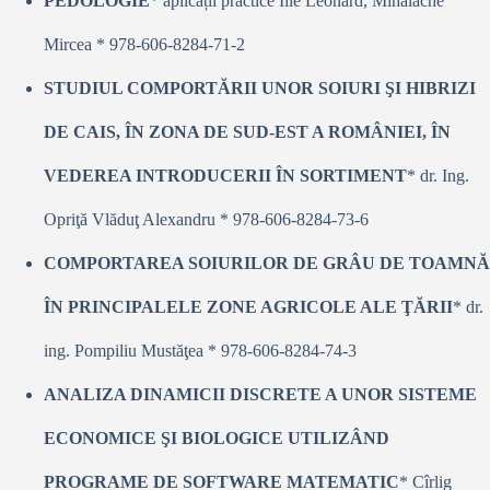
PEDOLOGIE
* aplicații practice Ilie Leonard, Mihalache
Mircea * 978-606-8284-71-2
STUDIUL COMPORTĂRII UNOR SOIURI ŞI HIBRIZI
DE CAIS, ÎN ZONA DE SUD-EST A ROMÂNIEI, ÎN
VEDEREA INTRODUCERII ÎN SORTIMENT
* dr. Ing.
Opriţă Vlăduţ Alexandru * 978-606-8284-73-6
COMPORTAREA SOIURILOR DE GRÂU DE TOAMNĂ
ÎN PRINCIPALELE ZONE AGRICOLE ALE ŢĂRII
* dr.
ing. Pompiliu Mustăţea * 978-606-8284-74-3
ANALIZA DINAMICII DISCRETE A UNOR SISTEME
ECONOMICE ŞI BIOLOGICE UTILIZÂND
PROGRAME DE SOFTWARE MATEMATIC
* Cîrlig