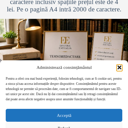
caractere inclusiv spațiile prețul este de 4
lei. Pe o pagină A4 intră 2000 de caractere.
Administrează consimțământul
Pentru a oferi cea mai bună experiență, folosim tehnologii, cum ar fi cookie-uri, pentru
a stoca și/sau accesa informațiile despre dispozitive. Consimțământul pentru aceste
tehnologii ne permite să procesăm date, cum ar fi comportamentul de navigare sau ID-
uri unice pe acest site. Dacă nu îți dai consimțământul sau îți retragi consimțământul
dat poate avea afecte negative asupra unor anumite funcționalități și funcții.
Acceptă
Preț informativ pentru tipărire