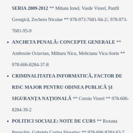
SERIA 2009-2012
** Mihaiu Ionel, Vasile Viorel, Panfil
Georgică, Zecheru Nicolae ** 978-973-7681-94-2/, 978-973-
7681-95-9
ANCHETA PENALĂ: CONCEPTE GENERALE
**
Ambrozie Octavian, Militaru Nicu, Melicianu Vicu-Sorin **
978-606-8284-37-8
CRIMINALITATEA INFORMATICĂ, FACTOR DE
RISC MAJOR PENTRU ODINEA PUBLICĂ ŞI
SIGURANŢA NAŢIONALĂ
** Coroiu Viorel ** 978-606-
8284-39-2
POLITICI SOCIALE: NOTE DE CURS
** Roxana
Paraschiv, Gabriela Corina Slusariuc ** 978-606-8284-63-7