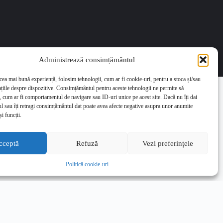
Administrează consimțământul
 cea mai bună experiență, folosim tehnologii, cum ar fi cookie-uri, pentru a stoca și/sau
țiile despre dispozitive. Consimțământul pentru aceste tehnologii ne permite să
 cum ar fi comportamentul de navigare sau ID-uri unice pe acest site. Dacă nu îți dai
 sau îți retragi consimțământul dat poate avea afecte negative asupra unor anumite
și funcții.
ii Estfalia
cceptă
Refuză
Vezi preferințele
Politică cookie-uri
sm
tiparului peste 400 de
rat, beletristică.
are autorul primește 20