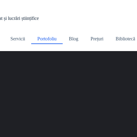
și lucrări științifice
Servicii
Portofoliu
Blog
Prețuri
Bibliotecă