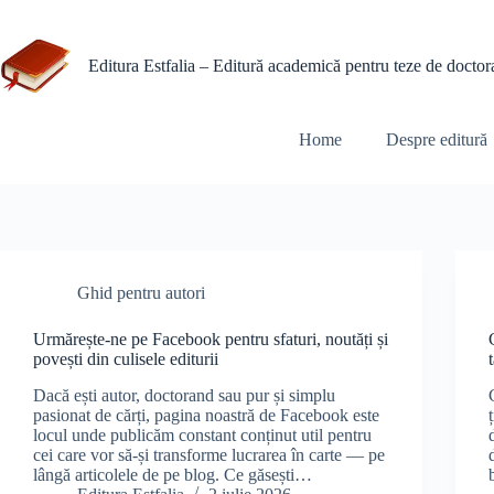
Sari
la
conținut
Editura Estfalia – Editură academică pentru teze de doctorat 
Home
Despre editură
Ghid pentru autori
Urmărește-ne pe Facebook pentru sfaturi, noutăți și
povești din culisele editurii
Dacă ești autor, doctorand sau pur și simplu
pasionat de cărți, pagina noastră de Facebook este
locul unde publicăm constant conținut util pentru
cei care vor să-și transforme lucrarea în carte — pe
lângă articolele de pe blog. Ce găsești…