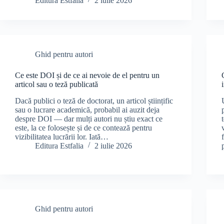
Editura Estfalia
2 iulie 2026
Ghid pentru autori
Ce este DOI și de ce ai nevoie de el pentru un
articol sau o teză publicată
Dacă publici o teză de doctorat, un articol științific
sau o lucrare academică, probabil ai auzit deja
despre DOI — dar mulți autori nu știu exact ce
este, la ce folosește și de ce contează pentru
vizibilitatea lucrării lor. Iată…
Editura Estfalia
2 iulie 2026
Ghid pentru autori