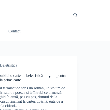
Contact
Beletristică
blici o carte de beletristică — ghid pentru
 la prima carte
i terminat de scris un roman, un volum de
iri sau de poezie și te întrebi ce urmează,
ghid îți arată, pas cu pas, drumul de la
risul finalizat la cartea tipărită, gata de a
 la cititori.…