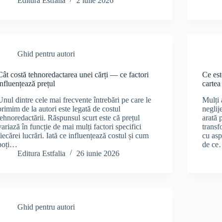
Editura Estfalia
2 iulie 2026
Ghid pentru autori
Cât costă tehnoredactarea unei cărți — ce factori
Ce est
influențează prețul
cartea
Unul dintre cele mai frecvente întrebări pe care le
Mulți 
primim de la autori este legată de costul
neglij
tehnoredactării. Răspunsul scurt este că prețul
arată 
variază în funcție de mai mulți factori specifici
transf
fiecărei lucrări. Iată ce influențează costul și cum
cu asp
poți…
de c
Editura Estfalia
26 iunie 2026
Ghid pentru autori