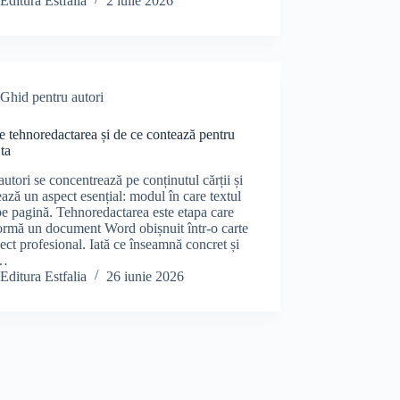
Editura Estfalia
2 iulie 2026
Ghid pentru autori
e tehnoredactarea și de ce contează pentru
 ta
autori se concentrează pe conținutul cărții și
ează un aspect esențial: modul în care textul
pe pagină. Tehnoredactarea este etapa care
ormă un document Word obișnuit într-o carte
ect profesional. Iată ce înseamnă concret și
e…
Editura Estfalia
26 iunie 2026