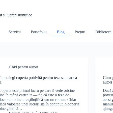
și lucrări științifice
Servicii
Portofoliu
Blog
Prețuri
Bibliotecă
Ghid pentru autori
Cum alegi coperta potrivită pentru teza sau cartea
Cum pu
ta
autori
Coperta este primul lucru pe care îl vede oricine
Dacă a
ține în mână cartea ta — fie că este o teză de
povest
doctorat, o lucrare științifică sau un roman. Chiar
acest 
dacă valoarea unei lucrări stă în conținut, o copertă
manusc
bine gândită…
ajunge