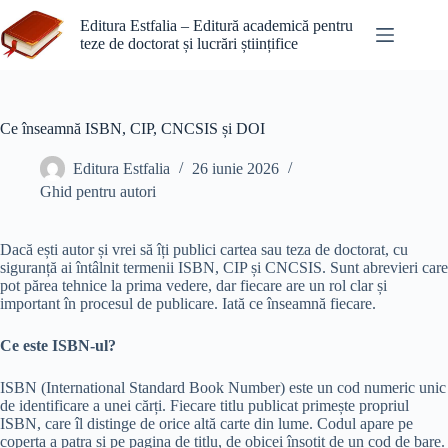
Sari
la
Editura Estfalia – Editură academică pentru
conținut
teze de doctorat și lucrări științifice
Ce înseamnă ISBN, CIP, CNCSIS și DOI
Editura Estfalia
26 iunie 2026
Ghid pentru autori
Dacă ești autor și vrei să îți publici cartea sau teza de doctorat, cu
siguranță ai întâlnit termenii ISBN, CIP și CNCSIS. Sunt abrevieri care
pot părea tehnice la prima vedere, dar fiecare are un rol clar și
important în procesul de publicare. Iată ce înseamnă fiecare.
Ce este ISBN-ul?
ISBN (International Standard Book Number) este un cod numeric unic
de identificare a unei cărți. Fiecare titlu publicat primește propriul
ISBN, care îl distinge de orice altă carte din lume. Codul apare pe
coperta a patra și pe pagina de titlu, de obicei însoțit de un cod de bare.