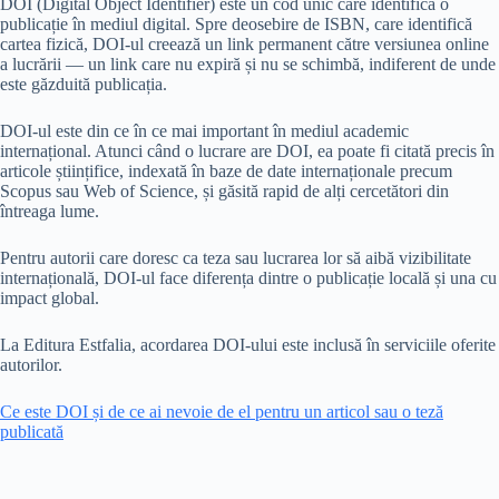
DOI (Digital Object Identifier) este un cod unic care identifică o
publicație în mediul digital. Spre deosebire de ISBN, care identifică
cartea fizică, DOI-ul creează un link permanent către versiunea online
a lucrării — un link care nu expiră și nu se schimbă, indiferent de unde
este găzduită publicația.
DOI-ul este din ce în ce mai important în mediul academic
internațional. Atunci când o lucrare are DOI, ea poate fi citată precis în
articole științifice, indexată în baze de date internaționale precum
Scopus sau Web of Science, și găsită rapid de alți cercetători din
întreaga lume.
Pentru autorii care doresc ca teza sau lucrarea lor să aibă vizibilitate
internațională, DOI-ul face diferența dintre o publicație locală și una cu
impact global.
La Editura Estfalia, acordarea DOI-ului este inclusă în serviciile oferite
autorilor.
Ce este DOI și de ce ai nevoie de el pentru un articol sau o teză
publicată