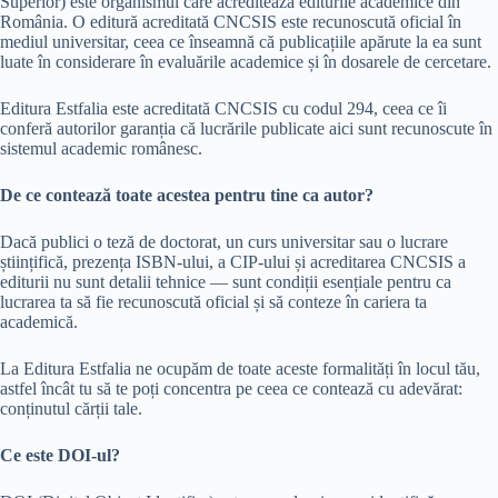
Superior) este organismul care acreditează editurile academice din
România. O editură acreditată CNCSIS este recunoscută oficial în
mediul universitar, ceea ce înseamnă că publicațiile apărute la ea sunt
luate în considerare în evaluările academice și în dosarele de cercetare.
Editura Estfalia este acreditată CNCSIS cu codul 294, ceea ce îi
conferă autorilor garanția că lucrările publicate aici sunt recunoscute în
sistemul academic românesc.
De ce contează toate acestea pentru tine ca autor?
Dacă publici o teză de doctorat, un curs universitar sau o lucrare
științifică, prezența ISBN-ului, a CIP-ului și acreditarea CNCSIS a
editurii nu sunt detalii tehnice — sunt condiții esențiale pentru ca
lucrarea ta să fie recunoscută oficial și să conteze în cariera ta
academică.
La Editura Estfalia ne ocupăm de toate aceste formalități în locul tău,
astfel încât tu să te poți concentra pe ceea ce contează cu adevărat:
conținutul cărții tale.
Ce este DOI-ul?