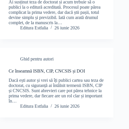
Ai susținut teza de doctorat și acum trebuie să o
publici la o editură acreditată. Procesul poate părea
complicat la prima vedere, dar dacă știi pașii, totul
devine simplu și previzibil. Iată cum arată drumul
complet, de la manuscris la…
Editura Estfalia
26 iunie 2026
Ghid pentru autori
Ce înseamnă ISBN, CIP, CNCSIS și DOI
Dacă ești autor și vrei să îți publici cartea sau teza de
doctorat, cu siguranță ai întâlnit termenii ISBN, CIP
și CNCSIS. Sunt abrevieri care pot părea tehnice la
prima vedere, dar fiecare are un rol clar și important
în…
Editura Estfalia
26 iunie 2026