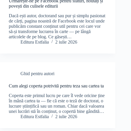
Urmărește-ne pe Facebook pentru sfaturi, noutăți și
povești din culisele editurii
Dacă ești autor, doctorand sau pur și simplu pasionat
de cărți, pagina noastră de Facebook este locul unde
publicăm constant conținut util pentru cei care vor
să-și transforme lucrarea în carte — pe lângă
articolele de pe blog. Ce găsești…
Editura Estfalia
2 iulie 2026
Ghid pentru autori
Cum alegi coperta potrivită pentru teza sau cartea ta
Coperta este primul lucru pe care îl vede oricine ține
în mână cartea ta — fie că este o teză de doctorat, o
lucrare științifică sau un roman. Chiar dacă valoarea
unei lucrări stă în conținut, o copertă bine gândită…
Editura Estfalia
2 iulie 2026