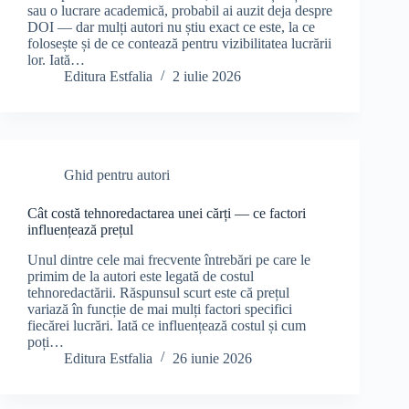
sau o lucrare academică, probabil ai auzit deja despre
DOI — dar mulți autori nu știu exact ce este, la ce
folosește și de ce contează pentru vizibilitatea lucrării
lor. Iată…
Editura Estfalia
2 iulie 2026
Ghid pentru autori
Cât costă tehnoredactarea unei cărți — ce factori
influențează prețul
Unul dintre cele mai frecvente întrebări pe care le
primim de la autori este legată de costul
tehnoredactării. Răspunsul scurt este că prețul
variază în funcție de mai mulți factori specifici
fiecărei lucrări. Iată ce influențează costul și cum
poți…
Editura Estfalia
26 iunie 2026