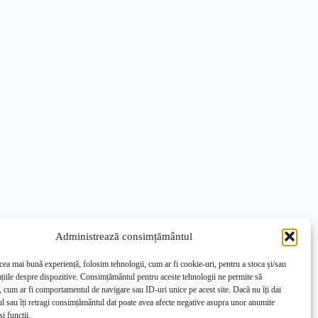
Administrează consimțământul
 cea mai bună experiență, folosim tehnologii, cum ar fi cookie-uri, pentru a stoca și/sau
țiile despre dispozitive. Consimțământul pentru aceste tehnologii ne permite să
 cum ar fi comportamentul de navigare sau ID-uri unice pe acest site. Dacă nu îți dai
 sau îți retragi consimțământul dat poate avea afecte negative asupra unor anumite
și funcții.