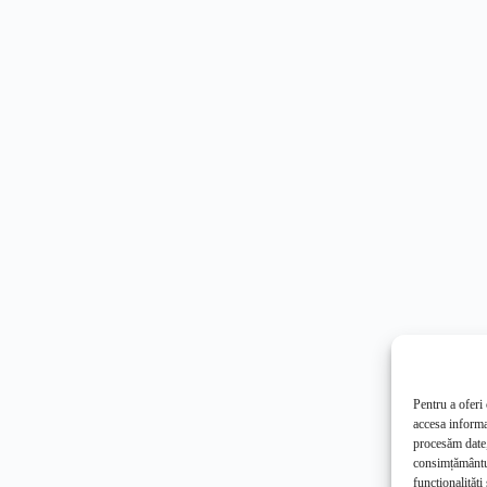
Pentru a oferi
accesa informa
procesăm date,
consimțământul
funcționalități 