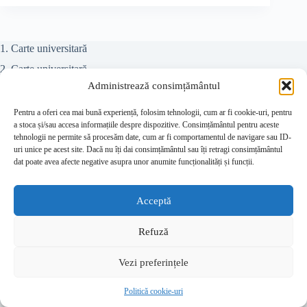
1. Carte universitară
2. Carte universitară
Administrează consimțământul
Teze doctorat
Colectiv referenți
Pentru a oferi cea mai bună experiență, folosim tehnologii, cum ar fi cookie-uri, pentru
a stoca și/sau accesa informațiile despre dispozitive. Consimțământul pentru aceste
Juridic
tehnologii ne permite să procesăm date, cum ar fi comportamentul de navigare sau ID-
uri unice pe acest site. Dacă nu îți dai consimțământul sau îți retragi consimțământul
Beletristică
dat poate avea afecte negative asupra unor anumite funcționalități și funcții.
Contact
Despre editură
Acceptă
Prețuri
Refuză
Publicare teze de doctorat – Editura Estfalia
Politică cookie-uri (UE)
Vezi preferințele
Politică de confidențialitate
Drepturi de autor © 2026 - Temă WordPress de
Politică cookie-uri
CreativeThemes