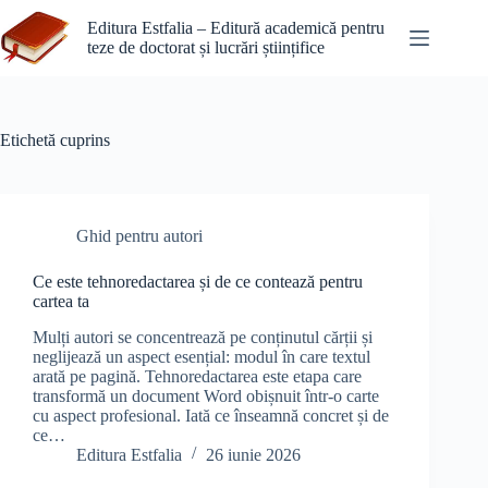
Sari
la
Editura Estfalia – Editură academică pentru
conținut
teze de doctorat și lucrări științifice
Etichetă
cuprins
Ghid pentru autori
Ce este tehnoredactarea și de ce contează pentru
cartea ta
Mulți autori se concentrează pe conținutul cărții și
neglijează un aspect esențial: modul în care textul
arată pe pagină. Tehnoredactarea este etapa care
transformă un document Word obișnuit într-o carte
cu aspect profesional. Iată ce înseamnă concret și de
ce…
Editura Estfalia
26 iunie 2026