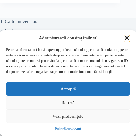
1. Carte universitară
2. Carte universitară
Administrează consimțământul
Teze doctorat
Colectiv referenți
Pentru a oferi cea mai bună experiență, folosim tehnologii, cum ar fi cookie-uri, pentru
a stoca și/sau accesa informațiile despre dispozitive. Consimțământul pentru aceste
Juridic
tehnologii ne permite să procesăm date, cum ar fi comportamentul de navigare sau ID-
uri unice pe acest site. Dacă nu îți dai consimțământul sau îți retragi consimțământul
Beletristică
dat poate avea afecte negative asupra unor anumite funcționalități și funcții.
Contact
Despre editură
Acceptă
Prețuri
Refuză
Publicare teze de doctorat – Editura Estfalia
Politică cookie-uri (UE)
Vezi preferințele
Politică de confidențialitate
Drepturi de autor © 2026 - Temă WordPress de
Politică cookie-uri
CreativeThemes