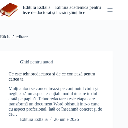
Sari
la
Editura Estfalia – Editură academică pentru
conținut
teze de doctorat și lucrări științifice
Etichetă
editare
Ghid pentru autori
Ce este tehnoredactarea și de ce contează pentru
cartea ta
Mulți autori se concentrează pe conținutul cărții și
neglijează un aspect esențial: modul în care textul
arată pe pagină. Tehnoredactarea este etapa care
transformă un document Word obișnuit într-o carte
cu aspect profesional. Iată ce înseamnă concret și de
ce…
Editura Estfalia
26 iunie 2026