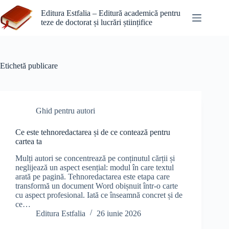
Sari
la
Editura Estfalia – Editură academică pentru
conținut
teze de doctorat și lucrări științifice
Etichetă
publicare
Ghid pentru autori
Ce este tehnoredactarea și de ce contează pentru
cartea ta
Mulți autori se concentrează pe conținutul cărții și
neglijează un aspect esențial: modul în care textul
arată pe pagină. Tehnoredactarea este etapa care
transformă un document Word obișnuit într-o carte
cu aspect profesional. Iată ce înseamnă concret și de
ce…
Editura Estfalia
26 iunie 2026