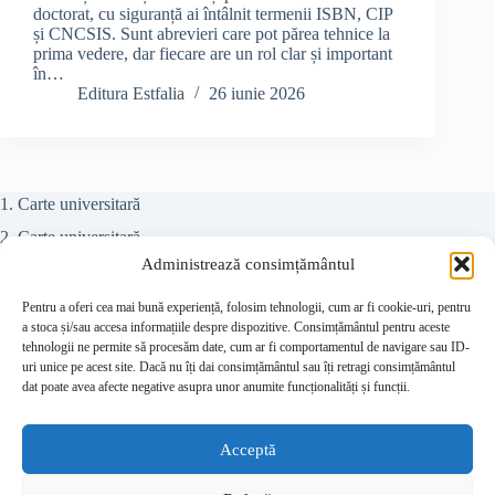
doctorat, cu siguranță ai întâlnit termenii ISBN, CIP
și CNCSIS. Sunt abrevieri care pot părea tehnice la
prima vedere, dar fiecare are un rol clar și important
în…
Editura Estfalia
26 iunie 2026
1. Carte universitară
2. Carte universitară
Administrează consimțământul
Teze doctorat
Colectiv referenți
Pentru a oferi cea mai bună experiență, folosim tehnologii, cum ar fi cookie-uri, pentru
a stoca și/sau accesa informațiile despre dispozitive. Consimțământul pentru aceste
Juridic
tehnologii ne permite să procesăm date, cum ar fi comportamentul de navigare sau ID-
uri unice pe acest site. Dacă nu îți dai consimțământul sau îți retragi consimțământul
Beletristică
dat poate avea afecte negative asupra unor anumite funcționalități și funcții.
Contact
Despre editură
Acceptă
Prețuri