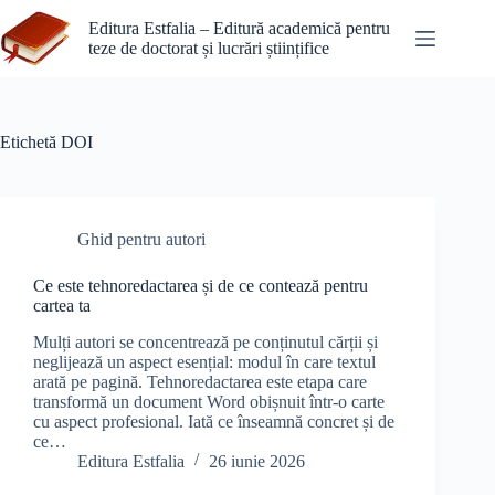
Sari
la
Editura Estfalia – Editură academică pentru
conținut
teze de doctorat și lucrări științifice
Etichetă
DOI
Ghid pentru autori
Ce este tehnoredactarea și de ce contează pentru
cartea ta
Mulți autori se concentrează pe conținutul cărții și
neglijează un aspect esențial: modul în care textul
arată pe pagină. Tehnoredactarea este etapa care
transformă un document Word obișnuit într-o carte
cu aspect profesional. Iată ce înseamnă concret și de
ce…
Editura Estfalia
26 iunie 2026